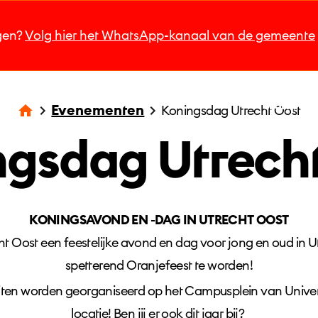
jgen?
Volg hier het WhatsApp-kanaal van de gemeente
Startpag
Evenementen
Koningsdag Utrecht Oost
gsdag Utrech
KONINGSAVOND EN -DAG IN UTRECHT OOST
ht Oost een feestelijke avond en dag voor jong en oud in Ut
spetterend Oranjefeest te worden!
eiten worden georganiseerd op het Campusplein van Univers
locatie! Ben jij er ook dit jaar bij?