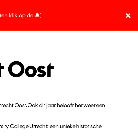
(en klik op de 🔔)
ina
Live updates
Stadskaart
Dag
Nacht
Praktische info
t Oost
recht Oost. Ook dit jaar belooft het weer een
ity College Utrecht: een unieke historische