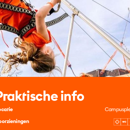
Praktische info
ocatie
Campusple
oorzieningen